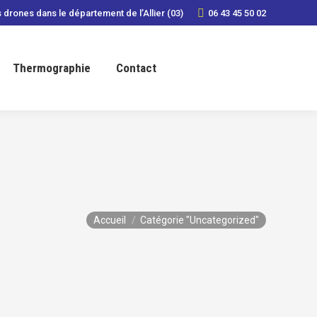
 drones dans le département de l’Allier (03)
06 43 45 50 02
Thermographie
Contact
Vous êtes ici :
Accueil
Catégorie "Uncategorized"