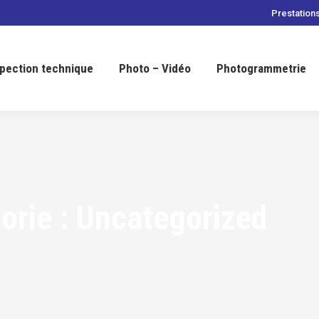
Prestations
spection technique
Photo – Vidéo
Photogrammetrie
orie :
Uncategorized