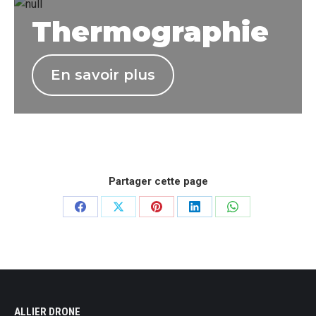
Thermographie
En savoir plus
Partager cette page
Partager
Partager
Partager
Partager
Partager
sur
sur
sur
sur
sur
Facebook
X
Pinterest
LinkedIn
WhatsApp
ALLIER DRONE